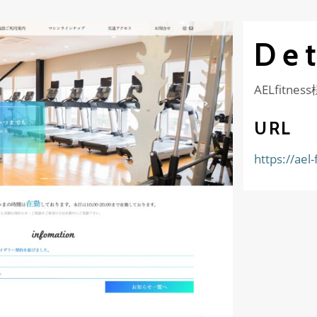
Det
AELfit
URL
https://ael